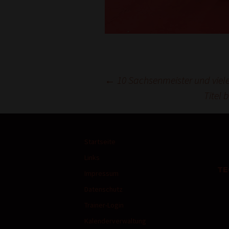
Beitrags-
←
10 Sachsenmeister und vie
Titel 
Navigation
Startseite
Links
TE
Impressum
Datenschutz
Trainer-Login
Kalenderverwaltung