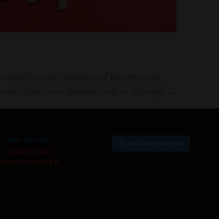
le Medaillen beim Wettkampf-Wochenende
bei der Deutschen Meisterschaft im Allkampf
→
Sep. 05 2026
Auf Instagram folgen
LEIPZIGER
CHNIKTURNIER