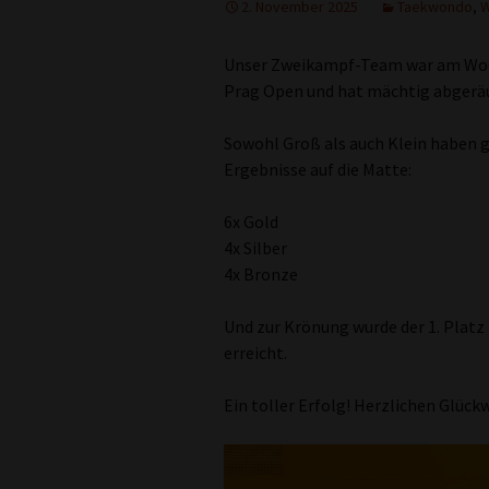
2. November 2025
Taekwondo
,
W
Unser Zweikampf-Team war am Woch
Prag Open und hat mächtig abgerä
Sowohl Groß als auch Klein haben g
Ergebnisse auf die Matte:
6x Gold
4x Silber
4x Bronze
Und zur Krönung wurde der 1. Platz
erreicht.
Ein toller Erfolg! Herzlichen Glück