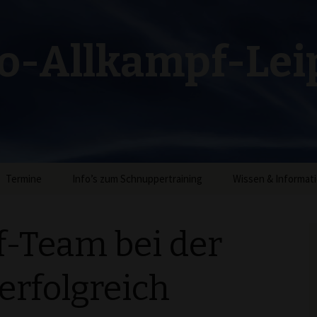
-Allkampf-Lei
Termine
Info’s zum Schnuppertraining
Wissen & Informat
Allkampf
-Team bei der
Taekwondo
erfolgreich