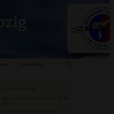
pzig
Suchen
ionen
Fotos & Videos
nach:
Videos Einschrittkampf
Taekwondo – Prüfung
Neueste Beiträge
Sommer, Sonne, Taekwondo! ☀️🥋✨
12. Juli
2026
Ein starker Saisonabschluss für Team