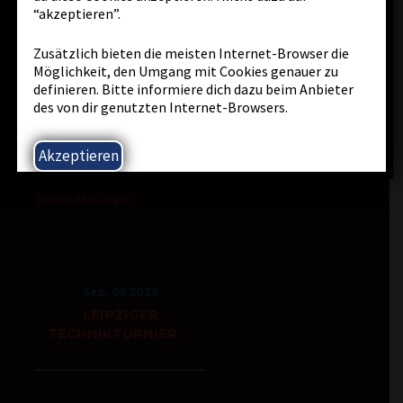
“akzeptieren”.
Startseite
Zusätzlich bieten die meisten Internet-Browser die
Links
Möglichkeit, den Umgang mit Cookies genauer zu
Impressum
definieren. Bitte informiere dich dazu beim Anbieter
des von dir genutzten Internet-Browsers.
Datenschutz
Trainer-Login
Akzeptieren
Kalenderverwaltung
Trainer-Mail-Login
Sep. 05 2026
LEIPZIGER
TECHNIKTURNIER