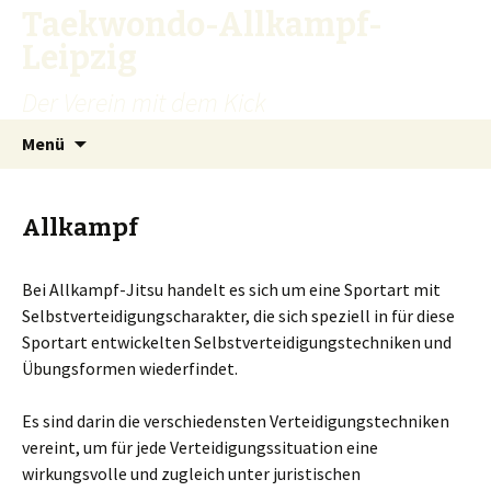
Taekwondo-Allkampf-
Leipzig
Der Verein mit dem Kick
Zum
Suchen
Menü
Inhalt
nach:
springen
Allkampf
Bei Allkampf-Jitsu handelt es sich um eine Sportart mit
Selbstverteidigungscharakter, die sich speziell in für diese
Sportart entwickelten Selbstverteidigungstechniken und
Übungsformen wiederfindet.
Es sind darin die verschiedensten Verteidigungstechniken
vereint, um für jede Verteidigungssituation eine
wirkungsvolle und zugleich unter juristischen