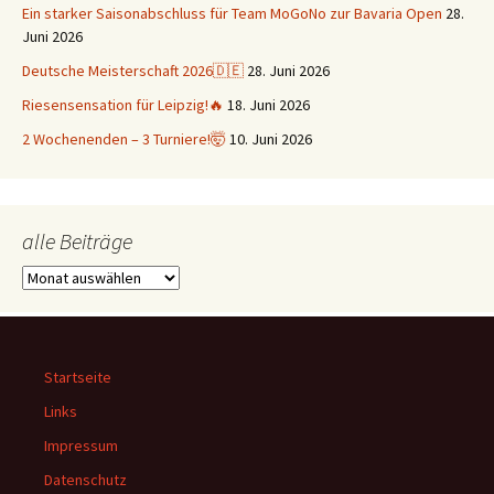
Ein starker Saisonabschluss für Team MoGoNo zur Bavaria Open
28.
Juni 2026
Deutsche Meisterschaft 2026🇩🇪
28. Juni 2026
Riesensensation für Leipzig!🔥
18. Juni 2026
2 Wochenenden – 3 Turniere!🤯
10. Juni 2026
alle Beiträge
alle
Beiträge
Startseite
Links
Impressum
Datenschutz