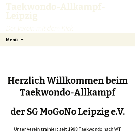
Taekwondo-Allkampf-
Leipzig
Der Verein mit dem Kick
Zum
Suchen
Menü
Inhalt
nach:
springen
Herzlich Willkommen beim
Taekwondo-Allkampf
der SG MoGoNo Leipzig e.V.
Unser Verein trainiert seit 1998 Taekwondo nach WT