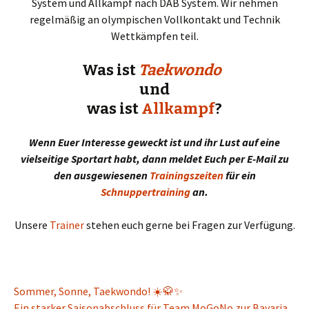
System und Allkampf nach DAB System. Wir nehmen
regelmäßig an olympischen Vollkontakt und Technik
Wettkämpfen teil.
Was ist
Taekwondo
und
was ist
Allkampf
?
Wenn Euer Interesse geweckt ist und ihr Lust auf eine
vielseitige Sportart habt, dann meldet Euch per E-Mail zu
den ausgewiesenen
Trainingszeiten
für ein
Schnuppertraining
an.
Unsere
Trainer
stehen euch gerne bei Fragen zur Verfügung.
Sommer, Sonne, Taekwondo! ☀️🥋✨
Ein starker Saisonabschluss für Team MoGoNo zur Bavaria