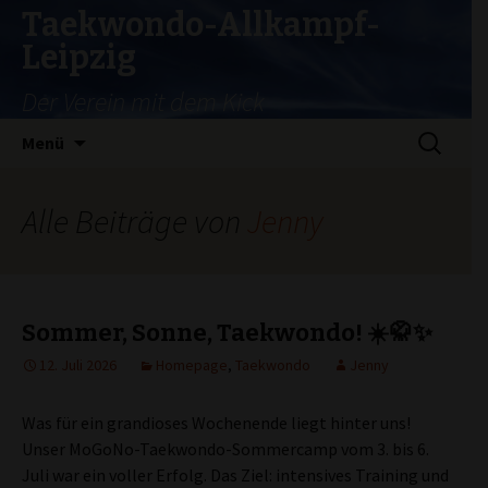
Taekwondo-Allkampf-
Leipzig
Der Verein mit dem Kick
Zum
Suchen
Menü
Inhalt
nach:
springen
Alle Beiträge von
Jenny
Sommer, Sonne, Taekwondo! ☀️🥋✨
12. Juli 2026
Homepage
,
Taekwondo
Jenny
Was für ein grandioses Wochenende liegt hinter uns!
Unser MoGoNo-Taekwondo-Sommercamp vom 3. bis 6.
Juli war ein voller Erfolg. Das Ziel: intensives Training und