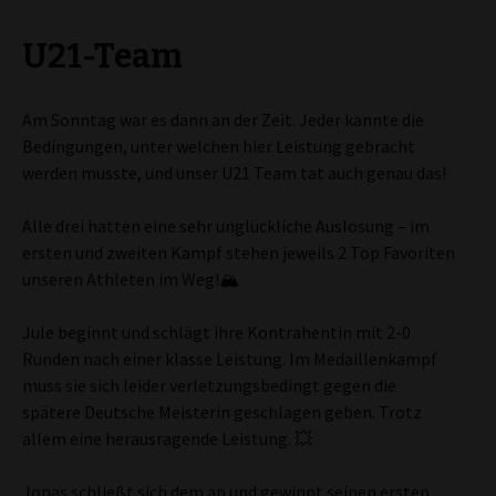
U21-Team
Am Sonntag war es dann an der Zeit. Jeder kannte die
Bedingungen, unter welchen hier Leistung gebracht
werden musste, und unser U21 Team tat auch genau das!
Alle drei hatten eine sehr unglückliche Auslosung – im
ersten und zweiten Kampf stehen jeweils 2 Top Favoriten
unseren Athleten im Weg!🏔️
Jule beginnt und schlägt ihre Kontrahentin mit 2-0
Runden nach einer klasse Leistung. Im Medaillenkampf
muss sie sich leider verletzungsbedingt gegen die
spätere Deutsche Meisterin geschlagen geben. Trotz
allem eine herausragende Leistung. 💥
Jonas schließt sich dem an und gewinnt seinen ersten