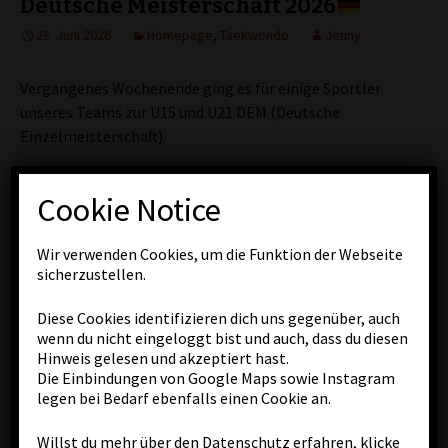
Deutsche Meisterschaft 2026
28. Juni 2026
Homepage
,
Taekwondo
Jenny
Vergangenes Wochenende ging es für einige Sportler
unseres Teams zur U15 und U21 DEM (Deutsche
Einzelmeisterschaft).
Ein Turnier geprägt von Hitze mit gefühlten 40 Grad in
Cookie Notice
der Halle sowie unfassbar schlechter Organisation!🫠🤯
Wir verwenden Cookies, um die Funktion der Webseite
U15-Team
sicherzustellen.
Diese Cookies identifizieren dich uns gegenüber, auch
Unser Jungs waren am Samstag dran und jeder Einzelne
wenn du nicht eingeloggt bist und auch, dass du diesen
bot fantastische Momente und Kicks!🔥 Leider reichte es
Hinweis gelesen und akzeptiert hast.
nicht für die Medaille – nach super knappen Kämpfen war
Die Einbindungen von Google Maps sowie Instagram
für alle schon vorher Schluss. Trotzdem konnten
legen bei Bedarf ebenfalls einen Cookie an.
wichtige Erfahrungen gewonnen werden. In allen
Kämpfen hat sich gezeigt, dass sich das Training bezahlt
Willst du mehr über den Datenschutz erfahren, klicke