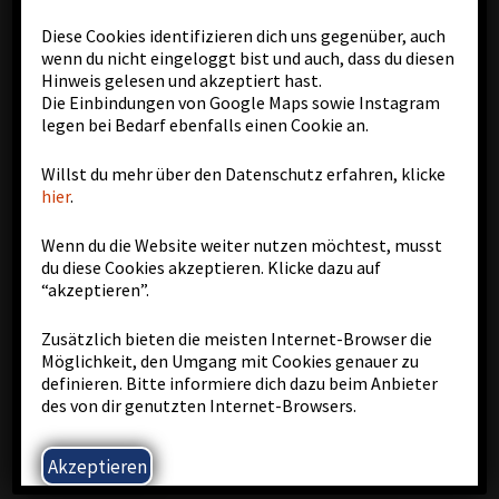
Diese Cookies identifizieren dich uns gegenüber, auch
wenn du nicht eingeloggt bist und auch, dass du diesen
Hinweis gelesen und akzeptiert hast.
Die Einbindungen von Google Maps sowie Instagram
legen bei Bedarf ebenfalls einen Cookie an.
Startseite
Willst du mehr über den Datenschutz erfahren, klicke
Links
hier
.
Impressum
Wenn du die Website weiter nutzen möchtest, musst
Datenschutz
du diese Cookies akzeptieren. Klicke dazu auf
“akzeptieren”.
Trainer-Login
Kalenderverwaltung
Zusätzlich bieten die meisten Internet-Browser die
Möglichkeit, den Umgang mit Cookies genauer zu
Trainer-Mail-Login
definieren. Bitte informiere dich dazu beim Anbieter
des von dir genutzten Internet-Browsers.
Akzeptieren
Sep. 05 2026