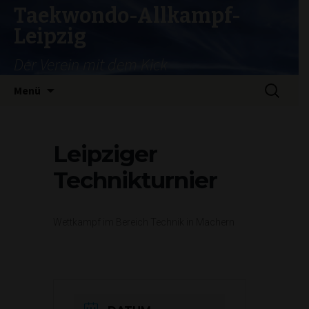
Taekwondo-Allkampf-
Leipzig
Der Verein mit dem Kick
Zum
Suchen
Menü
Inhalt
nach:
springen
Leipziger
Technikturnier
Wettkampf im Bereich Technik in Machern